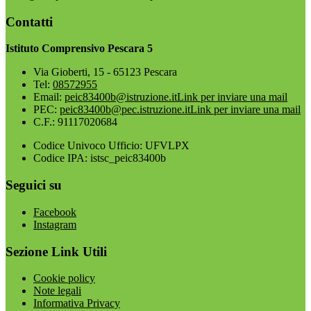
Contatti
Istituto Comprensivo Pescara 5
Via Gioberti, 15 - 65123 Pescara
Tel:
08572955
Email:
peic83400b@istruzione.it
Link per inviare una mail
PEC:
peic83400b@pec.istruzione.it
Link per inviare una mail
C.F.: 91117020684
Codice Univoco Ufficio: UFVLPX
Codice IPA: istsc_peic83400b
Seguici su
Facebook
Instagram
Sezione Link Utili
Cookie policy
Note legali
Informativa Privacy