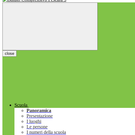
close
Scuola
Panoramica
Presentazione
I luoghi
Le persone
I numeri della scuola