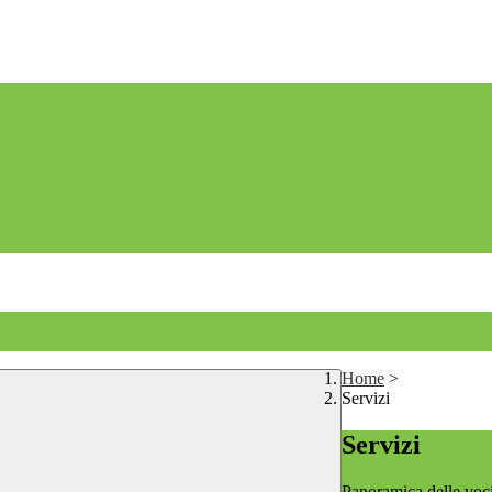
Home
>
Servizi
Servizi
Panoramica delle voc