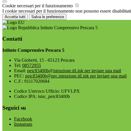
Cookie necessari per il funzionamento
I cookie necessari per il funzionamento non possono essere disabilitati.
Accetta tutti
Salva le preferenze
Istituto Comprensivo Pescara 5
Contatti
Istituto Comprensivo Pescara 5
Via Gioberti, 15 - 65123 Pescara
Tel:
08572955
Email:
peic83400b@istruzione.it
Link per inviare una mail
PEC:
peic83400b@pec.istruzione.it
Link per inviare una mail
C.F.: 91117020684
Codice Univoco Ufficio: UFVLPX
Codice IPA: istsc_peic83400b
Seguici su
Facebook
Instagram