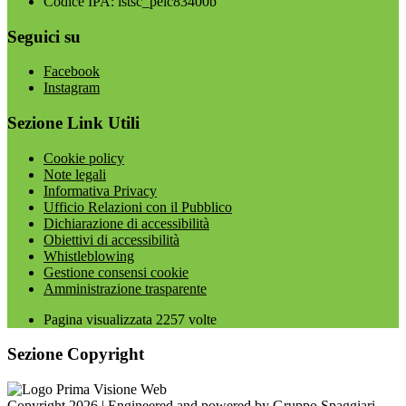
Codice IPA: istsc_peic83400b
Seguici su
Facebook
Instagram
Sezione Link Utili
Cookie policy
Note legali
Informativa Privacy
Ufficio Relazioni con il Pubblico
Dichiarazione di accessibilità
Obiettivi di accessibilità
Whistleblowing
Gestione consensi cookie
Amministrazione trasparente
Pagina visualizzata
2257
volte
Sezione Copyright
Copyright 2026 | Engineered and powered by Gruppo Spaggiari