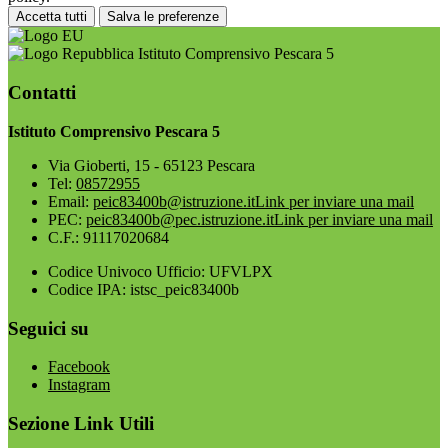
Accetta tutti
Salva le preferenze
Istituto Comprensivo Pescara 5
Contatti
Istituto Comprensivo Pescara 5
Via Gioberti, 15 - 65123 Pescara
Tel:
08572955
Email:
peic83400b@istruzione.it
Link per inviare una mail
PEC:
peic83400b@pec.istruzione.it
Link per inviare una mail
C.F.: 91117020684
Codice Univoco Ufficio: UFVLPX
Codice IPA: istsc_peic83400b
Seguici su
Facebook
Instagram
Sezione Link Utili