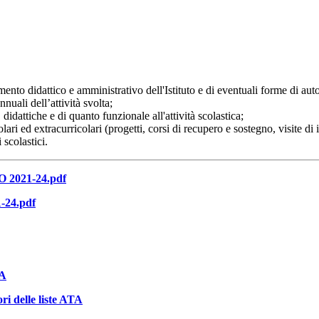
mento didattico e amministrativo dell'Istituto e di eventuali forme di au
nuali dell’attività svolta;
didattiche e di quanto funzionale all'attività scolastica;
ari ed extracurricolari (progetti, corsi di recupero e sostegno, visite di i
 scolastici.
021-24.pdf
24.pdf
A
ri delle liste ATA