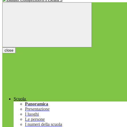
close
Scuola
Panoramica
Presentazione
I luoghi
Le persone
I numeri della scuola