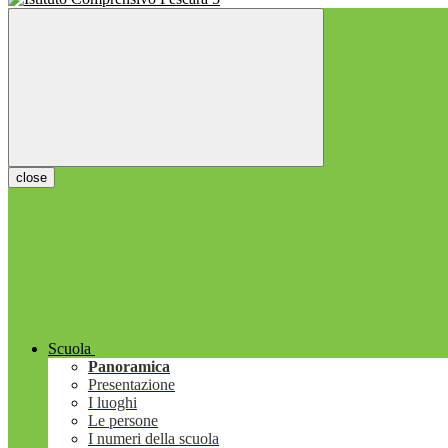
close
Scuola
Panoramica
Presentazione
I luoghi
Le persone
I numeri della scuola