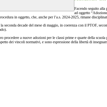
Facendo seguito alla
ad oggetto “Adozion
procedura in oggetto, che, anche per l’a.s. 2024
-2025, rimane disciplina
ntro la seconda decade del mese di maggio,
in coerenza con il PTOF, secondo
ado).
ovvero procedere a nuove adozioni per le classi prime e quarte della scuola
rispetto dei vincoli normativi, e sono
espressione della libertà di insegn