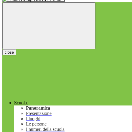
close
Scuola
Panoramica
Presentazione
I luoghi
Le persone
I numeri della scuola