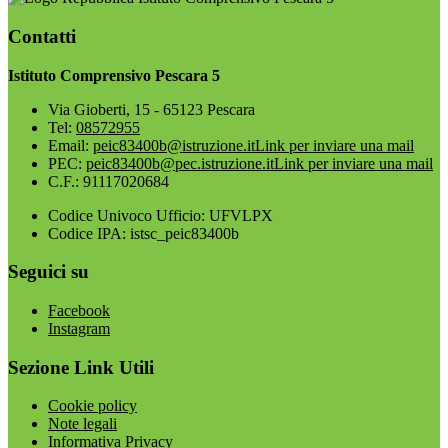
Contatti
Istituto Comprensivo Pescara 5
Via Gioberti, 15 - 65123 Pescara
Tel:
08572955
Email:
peic83400b@istruzione.it
Link per inviare una mail
PEC:
peic83400b@pec.istruzione.it
Link per inviare una mail
C.F.: 91117020684
Codice Univoco Ufficio: UFVLPX
Codice IPA: istsc_peic83400b
Seguici su
Facebook
Instagram
Sezione Link Utili
Cookie policy
Note legali
Informativa Privacy