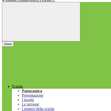
close
Scuola
Panoramica
Presentazione
I luoghi
Le persone
I numeri della scuola