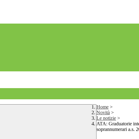
Home
>
Novità
>
Le notizie
>
ATA: Graduatorie inte
soprannumerari a.s. 