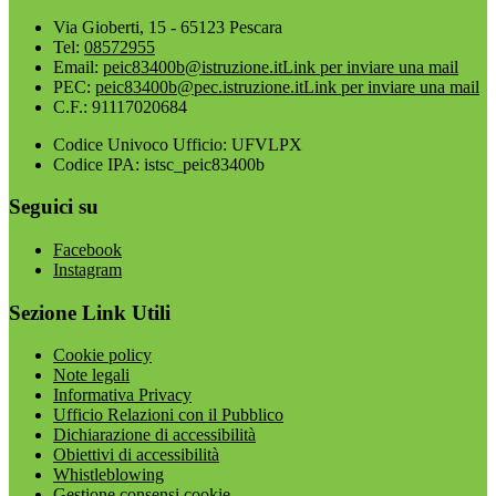
Via Gioberti, 15 - 65123 Pescara
Tel:
08572955
Email:
peic83400b@istruzione.it
Link per inviare una mail
PEC:
peic83400b@pec.istruzione.it
Link per inviare una mail
C.F.: 91117020684
Codice Univoco Ufficio: UFVLPX
Codice IPA: istsc_peic83400b
Seguici su
Facebook
Instagram
Sezione Link Utili
Cookie policy
Note legali
Informativa Privacy
Ufficio Relazioni con il Pubblico
Dichiarazione di accessibilità
Obiettivi di accessibilità
Whistleblowing
Gestione consensi cookie