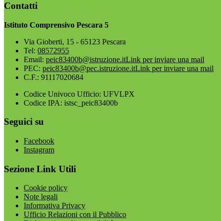
Contatti
Istituto Comprensivo Pescara 5
Via Gioberti, 15 - 65123 Pescara
Tel:
08572955
Email:
peic83400b@istruzione.it
Link per inviare una mail
PEC:
peic83400b@pec.istruzione.it
Link per inviare una mail
C.F.: 91117020684
Codice Univoco Ufficio: UFVLPX
Codice IPA: istsc_peic83400b
Seguici su
Facebook
Instagram
Sezione Link Utili
Cookie policy
Note legali
Informativa Privacy
Ufficio Relazioni con il Pubblico