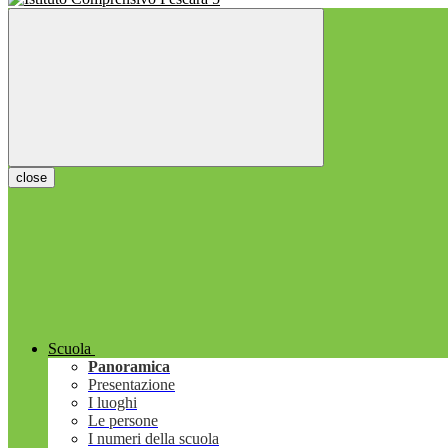
close
Scuola
Panoramica
Presentazione
I luoghi
Le persone
I numeri della scuola