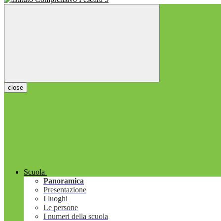
close
Scuola
Panoramica
Presentazione
I luoghi
Le persone
I numeri della scuola