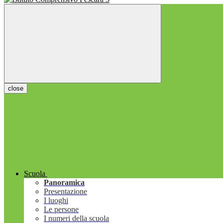
close
Scuola
Panoramica
Presentazione
I luoghi
Le persone
I numeri della scuola