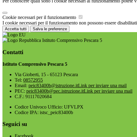
Per conoscere quali sono i cookie necessari al funzionamento potete v
Cookie necessari per il funzionamento
I cookie necessari per il funzionamento non possono essere disabilitati.
Accetta tutti
Salva le preferenze
Istituto Comprensivo Pescara 5
Contatti
Istituto Comprensivo Pescara 5
Via Gioberti, 15 - 65123 Pescara
Tel:
08572955
Email:
peic83400b@istruzione.it
Link per inviare una mail
PEC:
peic83400b@pec.istruzione.it
Link per inviare una mail
C.F.: 91117020684
Codice Univoco Ufficio: UFVLPX
Codice IPA: istsc_peic83400b
Seguici su
Facebook