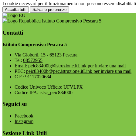
I cookie necessari per il funzionamento non possono essere disabilitati.
Accetta tutti
Salva le preferenze
Istituto Comprensivo Pescara 5
Contatti
Istituto Comprensivo Pescara 5
Via Gioberti, 15 - 65123 Pescara
Tel:
08572955
Email:
peic83400b@istruzione.it
Link per inviare una mail
PEC:
peic83400b@pec.istruzione.it
Link per inviare una mail
C.F.: 91117020684
Codice Univoco Ufficio: UFVLPX
Codice IPA: istsc_peic83400b
Seguici su
Facebook
Instagram
Sezione Link Utili