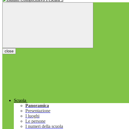
close
Scuola
Panoramica
Presentazione
I luoghi
Le persone
I numeri della scuola