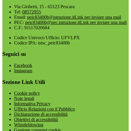
Via Gioberti, 15 - 65123 Pescara
Tel:
08572955
Email:
peic83400b@istruzione.it
Link per inviare una mail
PEC:
peic83400b@pec.istruzione.it
Link per inviare una mail
C.F.: 91117020684
Codice Univoco Ufficio: UFVLPX
Codice IPA: istsc_peic83400b
Seguici su
Facebook
Instagram
Sezione Link Utili
Cookie policy
Note legali
Informativa Privacy
Ufficio Relazioni con il Pubblico
Dichiarazione di accessibilità
Obiettivi di accessibilità
Whistleblowing
Gestione consensi cookie