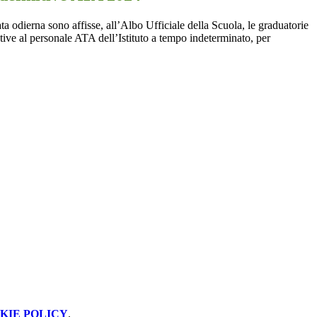
ta odierna sono affisse,
all’Albo
Ufficiale della Scuola, le graduatorie
lative al personale ATA d
ell’Istituto a tempo indeterminat
o
, per
KIE POLICY
.