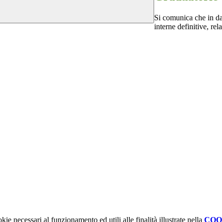
Si comunica che in da
interne definitive, re
kie necessari al funzionamento ed utili alle finalità illustrate nella
COO