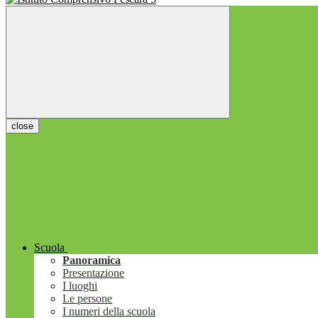
close
Scuola
Panoramica
Presentazione
I luoghi
Le persone
I numeri della scuola