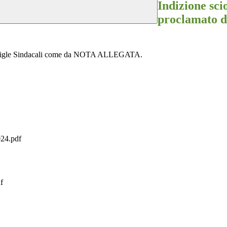
Indizione sci
proclamato d
lle sigle Sindacali come da NOTA ALLEGATA.
24.pdf
f