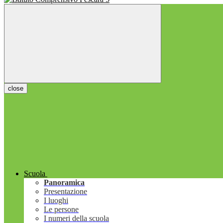
close
Scuola
Panoramica
Presentazione
I luoghi
Le persone
I numeri della scuola