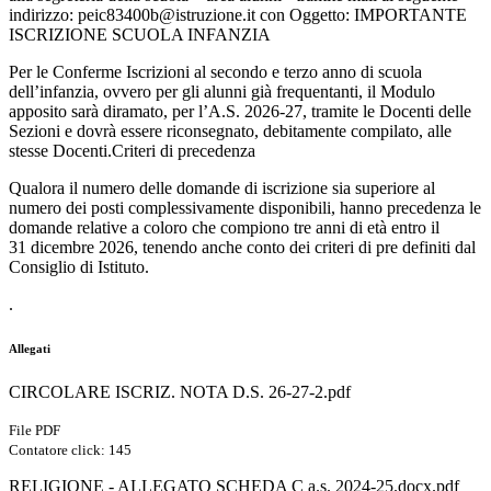
indirizzo:
peic83400b@istruzione.it
con Oggetto: IMPORTANTE
ISCRIZIONE SCUOLA INFANZIA
Per le Conferme Iscrizioni al secondo e terzo anno di scuola
dell’infanzia, ovvero per gli alunni già frequentanti, il Modulo
apposito sarà diramato, per l’A.S. 2026-27, tramite le Docenti delle
Sezioni e dovrà essere riconsegnato, debitamente compilato, alle
stesse Docenti.
Criteri di precedenza
Qualora il numero delle domande di iscrizione sia superiore al
numero dei posti complessivamente disponibili, hanno precedenza le
domande relative a coloro che compiono tre anni di età entro il
31 dicembre 2026, tenendo anche conto dei criteri di pre definiti dal
Consiglio di Istituto.
.
Allegati
CIRCOLARE ISCRIZ. NOTA D.S. 26-27-2.pdf
File PDF
Contatore click: 145
RELIGIONE - ALLEGATO SCHEDA C a.s. 2024-25.docx.pdf