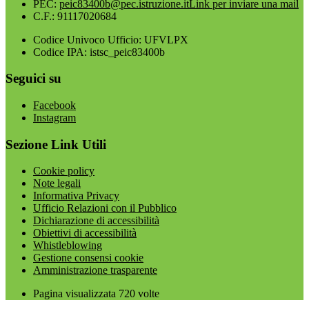
PEC:
peic83400b@pec.istruzione.it
Link per inviare una mail
C.F.: 91117020684
Codice Univoco Ufficio: UFVLPX
Codice IPA: istsc_peic83400b
Seguici su
Facebook
Instagram
Sezione Link Utili
Cookie policy
Note legali
Informativa Privacy
Ufficio Relazioni con il Pubblico
Dichiarazione di accessibilità
Obiettivi di accessibilità
Whistleblowing
Gestione consensi cookie
Amministrazione trasparente
Pagina visualizzata
720
volte