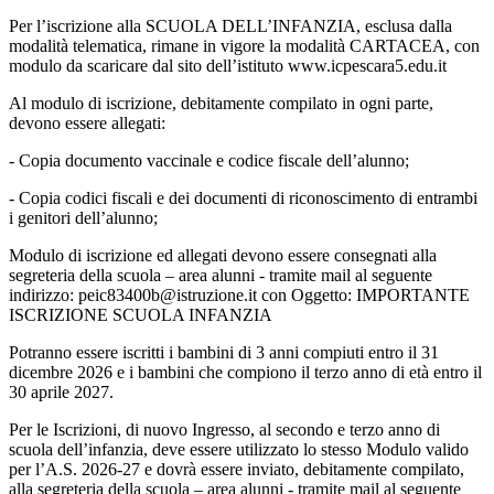
Per l’iscrizione alla SCUOLA DELL’INFANZIA, esclusa dalla
modalità telematica, rimane in vigore la modalità CARTACEA, con
modulo da scaricare dal sito dell’istituto
www.icpescara5.edu.it
Al modulo di iscrizione, debitamente compilato in ogni parte,
devono essere allegati:
-
Copia documento vaccinale e codice fiscale dell’alunno;
-
Copia codici fiscali e dei documenti di riconoscimento di entrambi
i genitori dell’alunno;
Modulo di iscrizione ed allegati devono essere consegnati alla
segreteria della scuola – area alunni - tramite mail al seguente
indirizzo:
peic83400b@istruzione.it
con Oggetto: IMPORTANTE
ISCRIZIONE SCUOLA INFANZIA
Potranno essere iscritti i bambini di 3 anni compiuti entro il 31
dicembre 2026 e i bambini che compiono il terzo anno di età entro il
30 aprile 2027.
Per le Iscrizioni, di nuovo Ingresso, al secondo e terzo anno di
scuola dell’infanzia, deve essere utilizzato lo stesso Modulo valido
per l’A.S. 2026-27 e dovrà essere inviato, debitamente compilato,
alla segreteria della scuola – area alunni - tramite mail al seguente