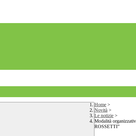
Home
>
Novità
>
Le notizie
>
Modalità organiz
ROSSETTI”