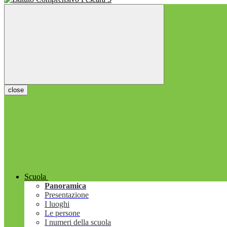
close
Scuola
Panoramica
Presentazione
I luoghi
Le persone
I numeri della scuola