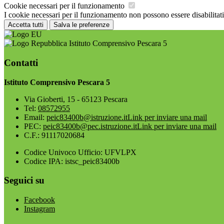
Cookie necessari per il funzionamento
I cookie necessari per il funzionamento non possono essere disabilitati.
Accetta tutti
Salva le preferenze
Istituto Comprensivo Pescara 5
Contatti
Istituto Comprensivo Pescara 5
Via Gioberti, 15 - 65123 Pescara
Tel:
08572955
Email:
peic83400b@istruzione.it
Link per inviare una mail
PEC:
peic83400b@pec.istruzione.it
Link per inviare una mail
C.F.: 91117020684
Codice Univoco Ufficio: UFVLPX
Codice IPA: istsc_peic83400b
Seguici su
Facebook
Instagram