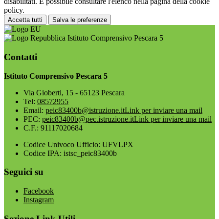
disabilitati. È possibile consultare l'elenco nella pagina della cookie
policy.
Accetta tutti
Salva le preferenze
Istituto Comprensivo Pescara 5
Contatti
Istituto Comprensivo Pescara 5
Via Gioberti, 15 - 65123 Pescara
Tel:
08572955
Email:
peic83400b@istruzione.it
Link per inviare una mail
PEC:
peic83400b@pec.istruzione.it
Link per inviare una mail
C.F.: 91117020684
Codice Univoco Ufficio: UFVLPX
Codice IPA: istsc_peic83400b
Seguici su
Facebook
Instagram
Sezione Link Utili