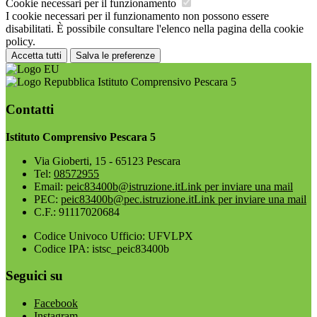
Cookie necessari per il funzionamento
I cookie necessari per il funzionamento non possono essere
disabilitati. È possibile consultare l'elenco nella pagina della cookie
policy.
Accetta tutti
Salva le preferenze
Istituto Comprensivo Pescara 5
Contatti
Istituto Comprensivo Pescara 5
Via Gioberti, 15 - 65123 Pescara
Tel:
08572955
Email:
peic83400b@istruzione.it
Link per inviare una mail
PEC:
peic83400b@pec.istruzione.it
Link per inviare una mail
C.F.: 91117020684
Codice Univoco Ufficio: UFVLPX
Codice IPA: istsc_peic83400b
Seguici su
Facebook
Instagram