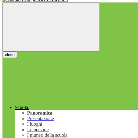
close
Scuola
Panoramica
Presentazione
I luoghi
Le persone
I numeri della scuola