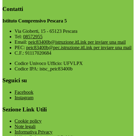
Contatti
Istituto Comprensivo Pescara 5
Via Gioberti, 15 - 65123 Pescara
Tel:
08572955
Email:
peic83400b@istruzione.it
Link per inviare una mail
PEC:
peic83400b@pec.istruzione.it
Link per inviare una mail
C.F.: 91117020684
Codice Univoco Ufficio: UFVLPX
Codice IPA: istsc_peic83400b
Seguici su
Facebook
Instagram
Sezione Link Utili
Cookie policy
Note legali
Informativa Privacy