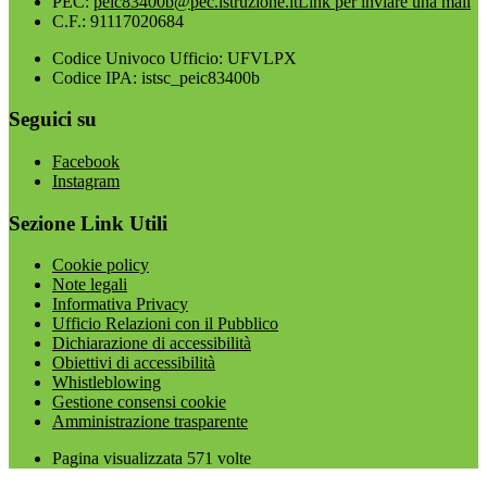
PEC:
peic83400b@pec.istruzione.it
Link per inviare una mail
C.F.: 91117020684
Codice Univoco Ufficio: UFVLPX
Codice IPA: istsc_peic83400b
Seguici su
Facebook
Instagram
Sezione Link Utili
Cookie policy
Note legali
Informativa Privacy
Ufficio Relazioni con il Pubblico
Dichiarazione di accessibilità
Obiettivi di accessibilità
Whistleblowing
Gestione consensi cookie
Amministrazione trasparente
Pagina visualizzata
571
volte