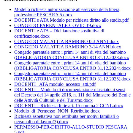
Modello richiesta autorizzazione all'esercizio della libera
professione PESCARA 5.docx
DOCENTI e ATA Modulo per richiesta diritto allo studio.pdf
CONGEDO-PARENTALE-COVID-19.docx
DOCENTI e ATA – Dichiarazione sostitutiva di
certificazione.docx
CONGEDO MALATTIA BAMBINO 0-3 ANNI.docx
CONGEDO MALATTIA BAMBINO 3-14 ANNI.docx
Congedo parentale entro i primi 14 anni di vita del bambino
(OBBLIGATORIA CONCLUSA ENTRO 31.12.2023.docx
Congedo parentale entro i primi 14 anni di vita del bambino
(OBBLIGATORIA CONCLUSA ENTRO 31.12.2024).docx
Congedo parentale entro i primi 14 anni di vita del bambino
(OBBLIGATORIA CONCLUSA ENTRO 31.12.2025).docx
DOCENTI _ATA modulo_accesso_atti.pdf
DOCENTI – Modello di documentazione rilasciato ai sensi
del Decreto del 14 aprile 2016, n. 111 del Ministero dei Beni e
delle Attività Culturali e del Turismo.docx
DOCENTI – Richiesta ferie art. 15 comma 2 CCNL.docx
Modulo_di_Permesso_NON_Retribuito.docx
Richiesta aspettativa non retribuita per motivi familiari o
personali o di lavoro(3).docx
PERMESSO-PER-DIRITTO-ALLO-STUDIO PESCARA
5.pdf