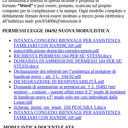
La modulistica inserita in questa sezione è proposta in
formato
“Word”
e può essere, pertanto, scaricata sul proprio
computer per la compilazione e la stampa. Ogni modello compilato e
debitamente firmato dovrà essere inoltrato a mezzo posta elettronica
all’indirizzo mail: peic83400b@istruzione.it
PERMESSI LEGGE 104/92 NUOVA MODULISTICA
ISTANZA CONGEDO BIENNALE PER ASSISTENZA
FAMILIARI CON HANDICAP..pdf
autocertificazione-domicilio-opendocument.pdf
RICHIESTA PERMESSI 104 PER SE' STESSI.docx
DOMANDA DI AMMISSIONE PERMESSI 104 PER SE'
STESSI.docx
Dichiarazione dei referenti per l’assistenza al portatore di
handicap grave – art. 3 L. 104.92.pdf
DICHIARAZIONE DI RESPONSABILITÀ.pdf
Domanda di ammissione ai permessi art. 3 .L 10492 (per
genitori – coniuge – parenti affini entro li 2° grado di portatore
di handicap grave e3° grado solo nei casi individuati dalla
Legge.pdf
richiesta_giorni_ore_legge_104 PESCARA 5.docx
ISTANZA CONGEDO BIENNALE PER ASSISTENZA
FAMILIARI CON HANDICAP..pdf
MODULISTICA DOCENTI E ATA