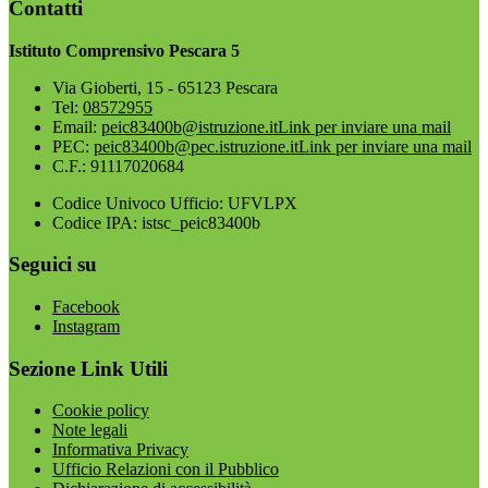
Contatti
Istituto Comprensivo Pescara 5
Via Gioberti, 15 - 65123 Pescara
Tel:
08572955
Email:
peic83400b@istruzione.it
Link per inviare una mail
PEC:
peic83400b@pec.istruzione.it
Link per inviare una mail
C.F.: 91117020684
Codice Univoco Ufficio: UFVLPX
Codice IPA: istsc_peic83400b
Seguici su
Facebook
Instagram
Sezione Link Utili
Cookie policy
Note legali
Informativa Privacy
Ufficio Relazioni con il Pubblico