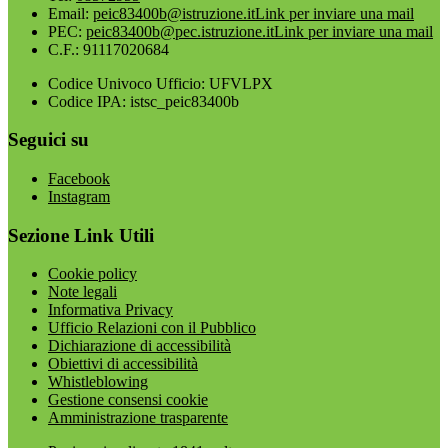
Email:
peic83400b@istruzione.it
Link per inviare una mail
PEC:
peic83400b@pec.istruzione.it
Link per inviare una mail
C.F.: 91117020684
Codice Univoco Ufficio: UFVLPX
Codice IPA: istsc_peic83400b
Seguici su
Facebook
Instagram
Sezione Link Utili
Cookie policy
Note legali
Informativa Privacy
Ufficio Relazioni con il Pubblico
Dichiarazione di accessibilità
Obiettivi di accessibilità
Whistleblowing
Gestione consensi cookie
Amministrazione trasparente