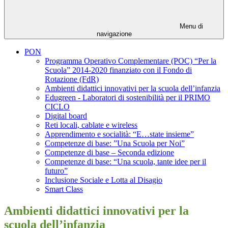
Menu di
navigazione
PON
Programma Operativo Complementare (POC) “Per la
Scuola” 2014-2020 finanziato con il Fondo di
Rotazione (FdR)
Ambienti didattici innovativi per la scuola dell’infanzia
Edugreen - Laboratori di sostenibilità per il PRIMO
CICLO
Digital board
Reti locali, cablate e wireless
Apprendimento e socialità: “E…state insieme”
Competenze di base: ”Una Scuola per Noi”
Competenze di base – Seconda edizione
Competenze di base: “Una scuola, tante idee per il
futuro”
Inclusione Sociale e Lotta al Disagio
Smart Class
Ambienti didattici innovativi per la
scuola dell’infanzia