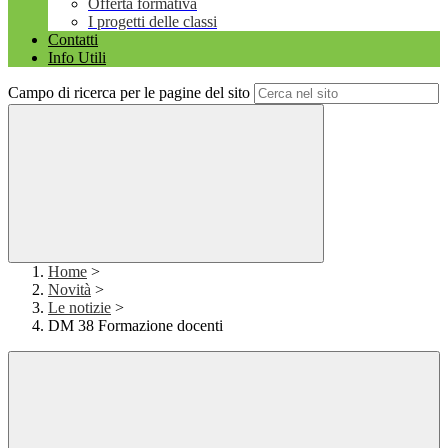
Offerta formativa
I progetti delle classi
Contatti
Info Utili
Campo di ricerca per le pagine del sito
Home
>
Novità
>
Le notizie
>
DM 38 Formazione docenti