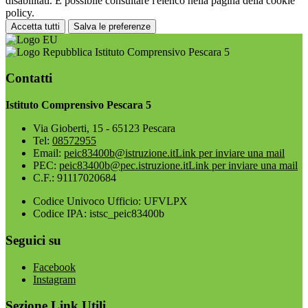
disabilitati. È possibile consultare l'elenco nella pagina della cookie
policy.
Accetta tutti
Salva le preferenze
Istituto Comprensivo Pescara 5
Contatti
Istituto Comprensivo Pescara 5
Via Gioberti, 15 - 65123 Pescara
Tel:
08572955
Email:
peic83400b@istruzione.it
Link per inviare una mail
PEC:
peic83400b@pec.istruzione.it
Link per inviare una mail
C.F.: 91117020684
Codice Univoco Ufficio: UFVLPX
Codice IPA: istsc_peic83400b
Seguici su
Facebook
Instagram
Sezione Link Utili