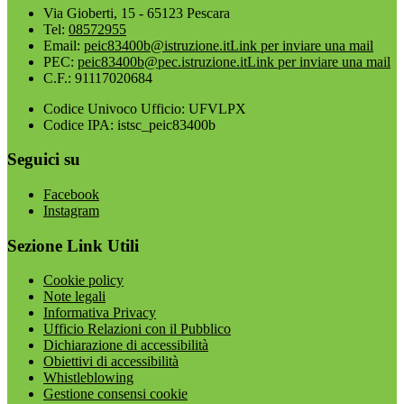
Via Gioberti, 15 - 65123 Pescara
Tel:
08572955
Email:
peic83400b@istruzione.it
Link per inviare una mail
PEC:
peic83400b@pec.istruzione.it
Link per inviare una mail
C.F.: 91117020684
Codice Univoco Ufficio: UFVLPX
Codice IPA: istsc_peic83400b
Seguici su
Facebook
Instagram
Sezione Link Utili
Cookie policy
Note legali
Informativa Privacy
Ufficio Relazioni con il Pubblico
Dichiarazione di accessibilità
Obiettivi di accessibilità
Whistleblowing
Gestione consensi cookie