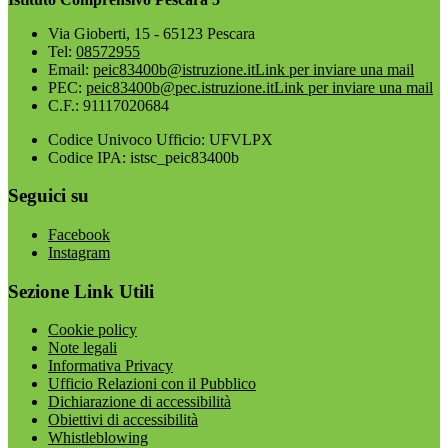
Via Gioberti, 15 - 65123 Pescara
Tel:
08572955
Email:
peic83400b@istruzione.it
Link per inviare una mail
PEC:
peic83400b@pec.istruzione.it
Link per inviare una mail
C.F.: 91117020684
Codice Univoco Ufficio: UFVLPX
Codice IPA: istsc_peic83400b
Seguici su
Facebook
Instagram
Sezione Link Utili
Cookie policy
Note legali
Informativa Privacy
Ufficio Relazioni con il Pubblico
Dichiarazione di accessibilità
Obiettivi di accessibilità
Whistleblowing