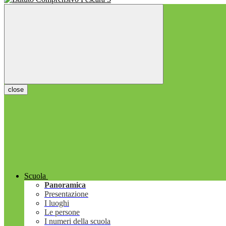
close
Scuola
Panoramica
Presentazione
I luoghi
Le persone
I numeri della scuola