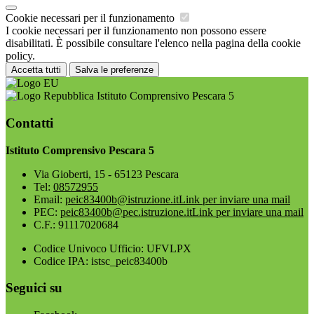
Cookie necessari per il funzionamento
I cookie necessari per il funzionamento non possono essere
disabilitati. È possibile consultare l'elenco nella pagina della cookie
policy.
Accetta tutti
Salva le preferenze
Istituto Comprensivo Pescara 5
Contatti
Istituto Comprensivo Pescara 5
Via Gioberti, 15 - 65123 Pescara
Tel:
08572955
Email:
peic83400b@istruzione.it
Link per inviare una mail
PEC:
peic83400b@pec.istruzione.it
Link per inviare una mail
C.F.: 91117020684
Codice Univoco Ufficio: UFVLPX
Codice IPA: istsc_peic83400b
Seguici su