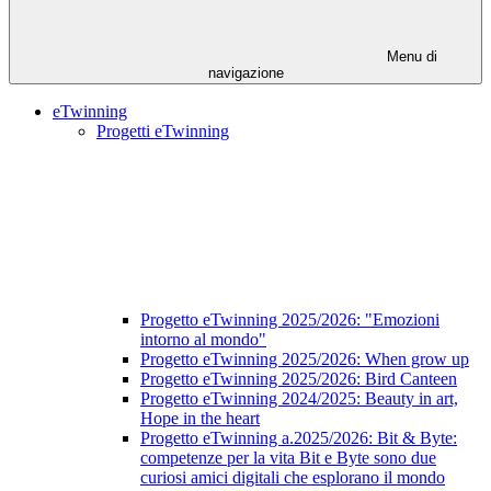
Menu di
navigazione
eTwinning
Progetti eTwinning
Progetto eTwinning 2025/2026: "Emozioni
intorno al mondo"
Progetto eTwinning 2025/2026: When grow up
Progetto eTwinning 2025/2026: Bird Canteen
Progetto eTwinning 2024/2025: Beauty in art,
Hope in the heart
Progetto eTwinning a.2025/2026: Bit & Byte:
competenze per la vita Bit e Byte sono due
curiosi amici digitali che esplorano il mondo