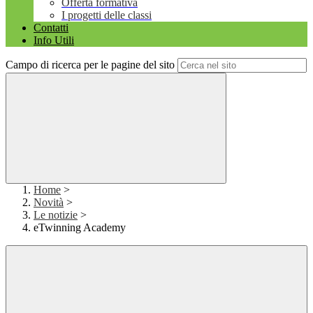
Offerta formativa
I progetti delle classi
Contatti
Info Utili
Campo di ricerca per le pagine del sito
Home
>
Novità
>
Le notizie
>
eTwinning Academy