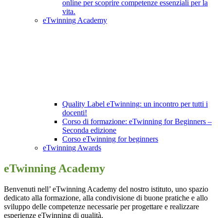
online per scoprire competenze essenziali per la
vita.
eTwinning Academy
Quality Label eTwinning: un incontro per tutti i
docenti!
Corso di formazione: eTwinning for Beginners –
Seconda edizione
Corso eTwinning for beginners
eTwinning Awards
eTwinning Academy
Benvenuti nell’ eTwinning Academy del nostro istituto, uno spazio
dedicato alla formazione, alla condivisione di buone pratiche e allo
sviluppo delle competenze necessarie per progettare e realizzare
esperienze eTwinning di qualità.