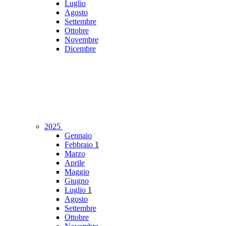
Luglio
Agosto
Settembre
Ottobre
Novembre
Dicembre
2025
Gennaio
Febbraio
1
Marzo
Aprile
Maggio
Giugno
Luglio
1
Agosto
Settembre
Ottobre