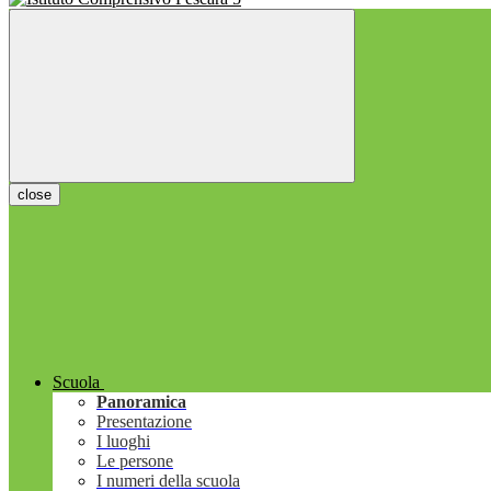
close
Scuola
Panoramica
Presentazione
I luoghi
Le persone
I numeri della scuola